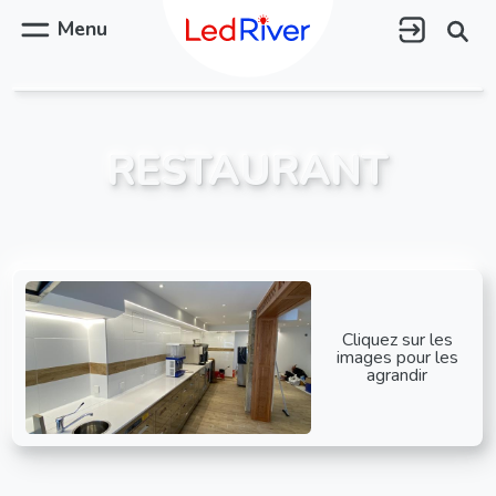
Aller
au
Menu
contenu
principal
RESTAURANT
Cliquez sur les
images pour les
agrandir