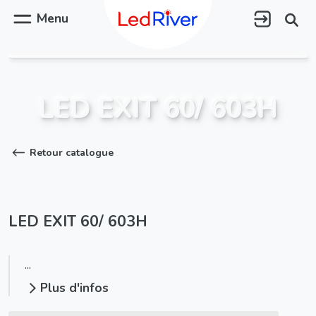
Aller
au
Menu
contenu
principal
LED EXIT 60/ 603H
Retour catalogue
LED EXIT 60/ 603H
...
Plus d'infos