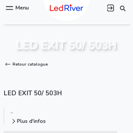
Aller
au
Menu
contenu
principal
LED EXIT 50/ 503H
Retour catalogue
LED EXIT 50/ 503H
...
Plus d'infos